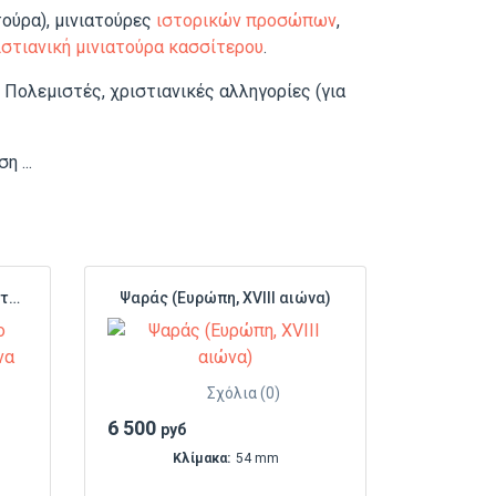
ούρα), μινιατούρες
ιστορικών προσώπων
,
ιστιανική μινιατούρα κασσίτερου
.
ι Πολεμιστές, χριστιανικές αλληγορίες (για
 ...
Ο γελωτοποιός με το ακορντεόν καβάλα σε ένα γουρούνι
Ψαράς (Ευρώπη, XVIII αιώνα)
Σχόλια (0)
6 500
руб
Κλίμακα:
54 mm