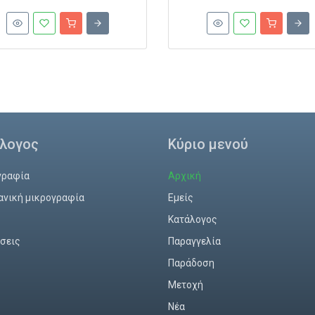
λογος
Κύριο μενού
γραφία
Αρχική
ανική μικρογραφία
Εμείς
ς
Κατάλογος
σεις
Παραγγελία
Παράδοση
Mετοχή
Νέα