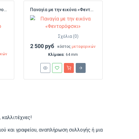
Πλάκα «Ο Σταυρός - Εξοικονομήστε αυτό το σπίτι»
Παναγία με την εικόνα «Φεντορόφσκι»
Σχόλια (0)
2 500 руб
κόστος
μεταφορικών
ικών
Κλίμακα:
64 mm
, καλλιτέχνες!
ού και γραφείου, αναπλήρωση συλλογής ή μια