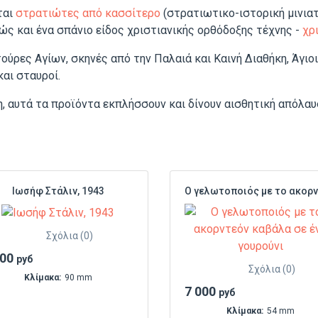
ται
στρατιώτες από κασσίτερο
(στρατιωτικο-ιστορική μινιατ
θώς και ένα σπάνιο είδος χριστιανικής ορθόδοξης τέχνης -
χρ
τούρες Αγίων, σκηνές από την Παλαιά και Καινή Διαθήκη, Άγιο
αι σταυροί.
 αυτά τα προϊόντα εκπλήσσουν και δίνουν αισθητική απόλαυση
Ιωσήφ Στάλιν, 1943
Σχόλια (0)
000
руб
Σχόλια (0)
Κλίμακα:
90 mm
7 000
руб
Κλίμακα:
54 mm