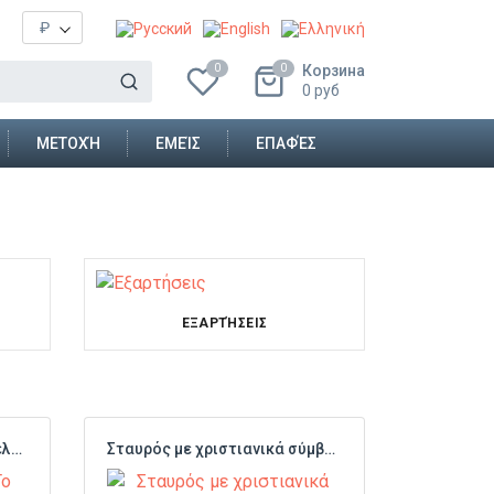
₽
Корзина
0
0
0
руб
MΕΤΟΧΉ
ΕΜΕΊΣ
ΕΠΑΦΈΣ
ΕΞΑΡΤΉΣΕΙΣ
Πλάκα «Ο Σταυρός - Το Αμπελος»
Σταυρός με χριστιανικά σύμβολα στο Γολγοθά