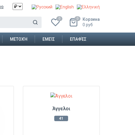
νο
Корзина
0
0
0
руб
MΕΤΟΧΉ
ΕΜΕΊΣ
ΕΠΑΦΈΣ
Άγγελοι
41