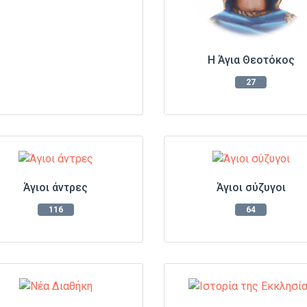
Η Άγια Θεοτόκος
27
Άγιοι άντρες
Άγιοι σύζυγοι
116
64