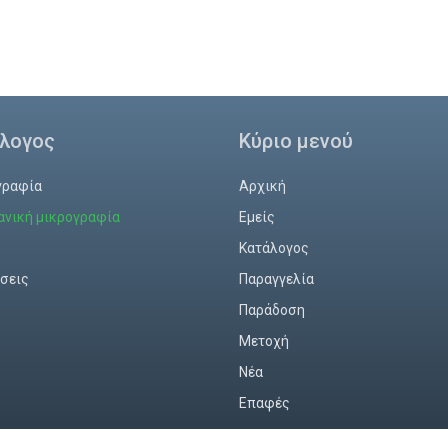
λογος
Κύριο μενού
γραφία
Αρχική
ανική μικρογραφία
Εμείς
ς
Κατάλογος
σεις
Παραγγελία
Παράδοση
Mετοχή
Νέα
Επαφές