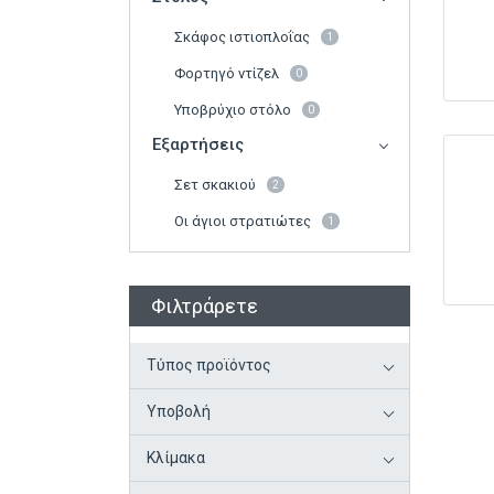
Σκάφος ιστιοπλοΐας
1
Φορτηγό ντίζελ
0
Υποβρύχιο στόλο
0
Εξαρτήσεις
Σετ σκακιού
2
Οι άγιοι στρατιώτες
1
Φιλτράρετε
Τύπος προϊόντος
Υποβολή
Κλίμακα