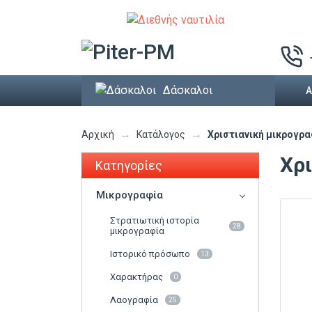
Δάσκαλοι
Α
→
→
Χριστιανική μικρογρ
Αρχική
Κατάλογος
Χρ
Κατηγορίες
Μικρογραφία
Στρατιωτική ιστορία
28
μικρογραφία
Ιστορικό πρόσωπο
13
Χαρακτήρας
0
Λαογραφία
25