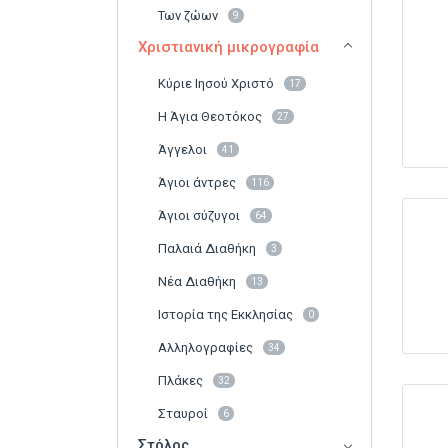
Των ζώων
9
Χριστιανική μικρογραφία
Κύριε Ιησού Χριστό
17
Η Άγια Θεοτόκος
27
Άγγελοι
41
Άγιοι άντρες
116
Άγιοι σύζυγοι
64
Παλαιά Διαθήκη
3
Νέα Διαθήκη
13
Ιστορία της Εκκλησίας
0
Αλληλογραφίες
34
Πλάκες
32
Σταυροί
6
Στόλος