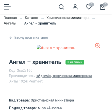
0
0
→
→
→
Главная
Каталог
Христианская миниатюра
→
Ангел – хранитель
Ангелы
Вернуться в каталог
Ангел – хранитель
В наличии
Код:
3ca2s160
Производитель:
«Адамà», творческая мастерская
Хиты:
1924
|
Рейтинг:
Вид товара:
Христианская миниатюра
Подвид товара:
м-ра «Ангелы»