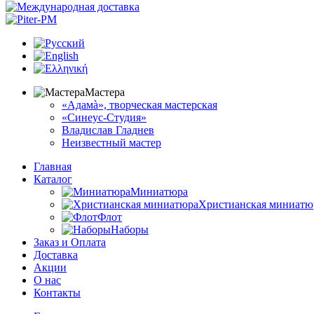
Мастера
«Адамà», творческая мастерская
«Синеус-Студия»
Владислав Гладнев
Неизвестный мастер
Главная
Каталог
Миниатюра
Христианская миниатю
Флот
Наборы
Заказ и Оплата
Доставка
Акции
О нас
Контакты