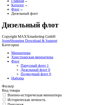
Главная
→
Каталог
→
Флот
→
Дизельный флот
Дизельный флот
Copyright MAXXmarketing GmbH
JoomShopping Download & Support
Категории
Миниатюра
Христианская миниатюра
Флот
Парусный флот
1
Дизельный флот
0
Подводный флот
0
Наборы
Фильтр
Вид товара
Военно-историческая миниатюра
Историческая личность
Персонаж