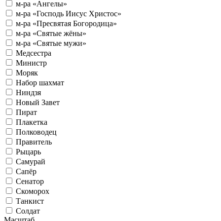
м-ра «Ангелы»
м-ра «Господь Иисус Христос»
м-ра «Пресвятая Богородица»
м-ра «Святые жёны»
м-ра «Святые мужи»
Медсестра
Министр
Моряк
Набор шахмат
Ниндзя
Новый Завет
Пират
Плакетка
Полководец
Правитель
Рыцарь
Самурай
Сапёр
Сенатор
Скоморох
Танкист
Солдат
Масштаб