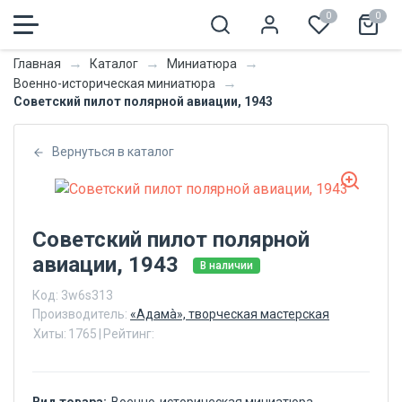
0
0
→
→
→
Главная
Каталог
Миниатюра
→
Военно-историческая миниатюра
Советский пилот полярной авиации, 1943
Вернуться в каталог
Советский пилот полярной
авиации, 1943
В наличии
Код:
3w6s313
Производитель:
«Адамà», творческая мастерская
Хиты:
1765
|
Рейтинг: