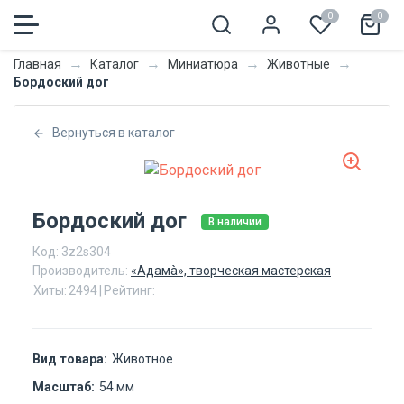
0
0
→
→
→
→
Главная
Каталог
Миниатюра
Животные
Бордоский дог
Вернуться в каталог
Бордоский дог
В наличии
Код:
3z2s304
Производитель:
«Адамà», творческая мастерская
Хиты:
2494
|
Рейтинг:
Вид товара:
Животное
Масштаб:
54 мм