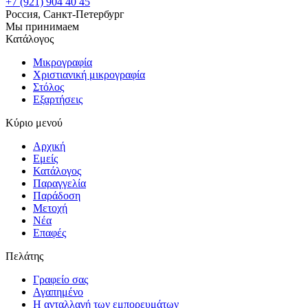
+7 (921) 904 40 45
Россия, Санкт-Петербург
Мы принимаем
Κατάλογος
Μικρογραφία
Χριστιανική μικρογραφία
Στόλος
Εξαρτήσεις
Κύριο μενού
Αρχική
Εμείς
Κατάλογος
Παραγγελία
Παράδοση
Mετοχή
Νέα
Επαφές
Πελάτης
Γραφείο σας
Αγαπημένο
Η ανταλλαγή των εμπορευμάτων