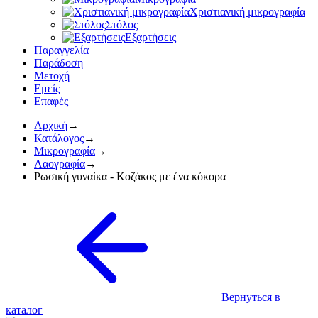
Χριστιανική μικρογραφία
Στόλος
Εξαρτήσεις
Παραγγελία
Παράδοση
Mετοχή
Εμείς
Επαφές
Αρχική
→
Κατάλογος
→
Μικρογραφία
→
Λαογραφία
→
Ρωσική γυναίκα - Κοζάκος με ένα κόκορα
Вернуться в
каталог