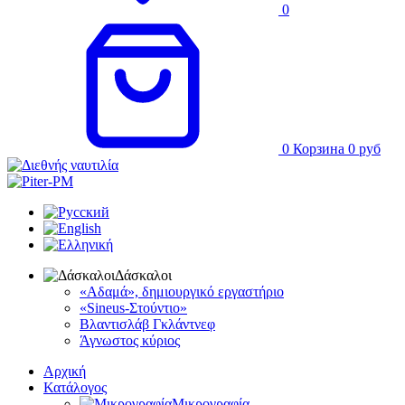
0
0
Корзина
0
руб
Δάσκαλοι
«Αδαμά», δημιουργικό εργαστήριο
«Sineus-Στούντιο»
Βλαντισλάβ Γκλάντνεφ
Άγνωστος κύριος
Αρχική
Κατάλογος
Μικρογραφία