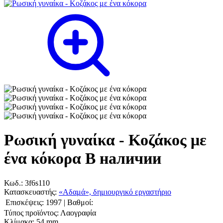
Ρωσική γυναίκα - Κοζάκος με
ένα κόκορα
В наличии
Κωδ.:
3f6s110
Κατασκευαστής:
«Αδαμά», δημιουργικό εργαστήριο
Επισκέψεις:
1997
|
Βαθμοί:
Τύπος προϊόντος:
Λαογραφία
Κλίμακα:
54 mm