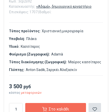
Κωδ.:
3cp2s92
Κατασκευαστής:
«Αδαμά», δημιουργικό εργαστήριο
Επισκέψεις:
1707
|
Βαθμοί:
Τύπος προϊόντος:
Χριστιανική μικρογραφία
Υποβολή:
Πλάκα
Υλικό:
Κασσίτερος
Φινίρισμα (Ζωγραφική):
Adamà
Τύπος διακόσμησης (ζωγραφική):
Μαύρος κασσίτερος
Γλύπτης:
Anton Sadik, Σεργκέι Αλεξασκίν
3 500
руб
κόστος
μεταφορικών
Στο καλάθι