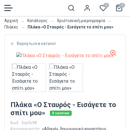
0
0
→
→
→
Αρχική
Κατάλογος
Χριστιανική μικρογραφία
→
Πλάκα «Ο Σταυρός - Εισάγετε το σπίτι μου»
Πλάκες
Вернуться в каталог
Πλάκα «Ο Σταυρός - Εισάγετε το
σπίτι μου»
В наличии
Κωδ.:
3cp5s98
Κατασκευαστής:
«Αδαμά», δημιουργικό εργαστήριο