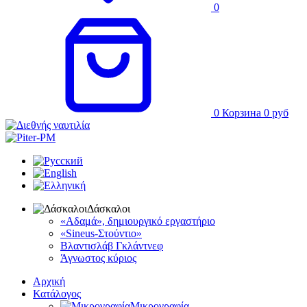
0
0
Корзина
0
руб
Δάσκαλοι
«Αδαμά», δημιουργικό εργαστήριο
«Sineus-Στούντιο»
Βλαντισλάβ Γκλάντνεφ
Άγνωστος κύριος
Αρχική
Κατάλογος
Μικρογραφία