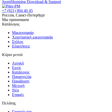
JoomShopping Download & Support
+7 (921) 904 40 45
Россия, Санкт-Петербург
Мы принимаем
Κατάλογος
Μικρογραφία
Χριστιανική μικρογραφία
Στόλος
Εξαρτήσεις
Κύριο μενού
Αρχική
Εμείς
Κατάλογος
Παραγγελία
Παράδοση
Mετοχή
Νέα
Επαφές
Πελάτης
Γραφείο σας