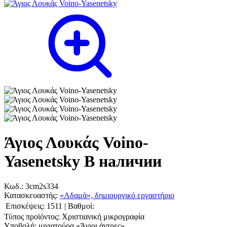
Άγιος Λουκάς Voino-
Yasenetsky
В наличии
Κωδ.:
3cm2s334
Κατασκευαστής:
«Αδαμά», δημιουργικό εργαστήριο
Επισκέψεις:
1511
|
Βαθμοί:
Τύπος προϊόντος:
Χριστιανική μικρογραφία
Υποβολή:
μινιατούρα «Άγιοι άντρες»