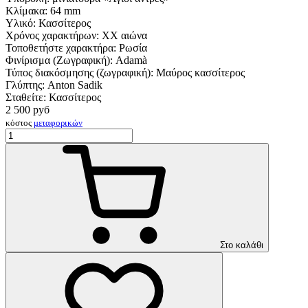
Κλίμακα:
64 mm
Υλικό:
Κασσίτερος
Χρόνος χαρακτήρων:
XX αιώνα
Τοποθετήστε χαρακτήρα:
Ρωσία
Φινίρισμα (Ζωγραφική):
Adamà
Τύπος διακόσμησης (ζωγραφική):
Μαύρος κασσίτερος
Γλύπτης:
Anton Sadik
Σταθείτε:
Κασσίτερος
2 500
руб
κόστος
μεταφορικών
Στο καλάθι