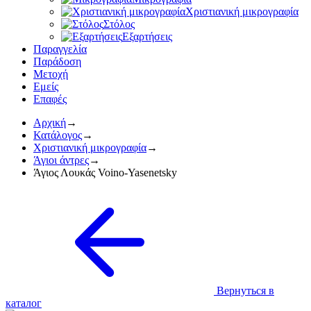
Χριστιανική μικρογραφία
Στόλος
Εξαρτήσεις
Παραγγελία
Παράδοση
Mετοχή
Εμείς
Επαφές
Αρχική
→
Κατάλογος
→
Χριστιανική μικρογραφία
→
Άγιοι άντρες
→
Άγιος Λουκάς Voino-Yasenetsky
Вернуться в
каталог