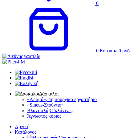
0
0
Корзина
0
руб
Δάσκαλοι
«Αδαμά», δημιουργικό εργαστήριο
«Sineus-Στούντιο»
Βλαντισλάβ Γκλάντνεφ
Άγνωστος κύριος
Αρχική
Κατάλογος
Μικρογραφία