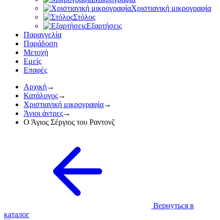
Χριστιανική μικρογραφία
Στόλος
Εξαρτήσεις
Παραγγελία
Παράδοση
Mετοχή
Εμείς
Επαφές
Αρχική
→
Κατάλογος
→
Χριστιανική μικρογραφία
→
Άγιοι άντρες
→
Ο Άγιος Σέργιος του Ραντονζ
Вернуться в
каталог