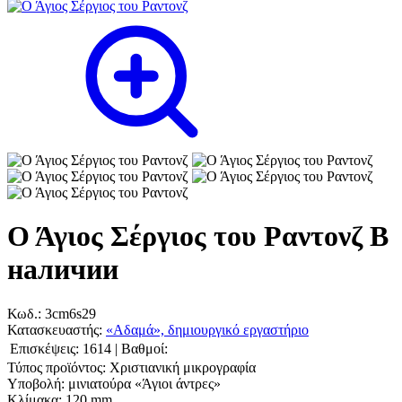
Ο Άγιος Σέργιος του Ραντονζ
В
наличии
Κωδ.:
3cm6s29
Κατασκευαστής:
«Αδαμά», δημιουργικό εργαστήριο
Επισκέψεις:
1614
|
Βαθμοί:
Τύπος προϊόντος:
Χριστιανική μικρογραφία
Υποβολή:
μινιατούρα «Άγιοι άντρες»
Κλίμακα:
120 mm