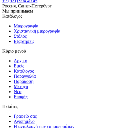
+7 (921) 904 40 45
Россия, Санкт-Петербург
Мы принимаем
Κατάλογος
Μικρογραφία
Χριστιανική μικρογραφία
Στόλος
Εξαρτήσεις
Κύριο μενού
Αρχική
Εμείς
Κατάλογος
Παραγγελία
Παράδοση
Mετοχή
Νέα
Επαφές
Πελάτης
Γραφείο σας
Αγαπημένο
Η ανταλλαγή των εμπορευμάτων