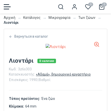
0
0
→
→
→
→
Αρχική
Κατάλογος
Μικρογραφία
Των ζώων
Λιοντάρι
Вернуться в каталог
Λιοντάρι
В наличии
Κωδ.:
3z6s303
Κατασκευαστής:
«Αδαμά», δημιουργικό εργαστήριο
Επισκέψεις:
1990
|
Βαθμοί:
Τύπος προϊόντος:
Ένα ζώο
Κλίμακα:
64 mm