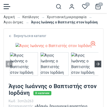
0
0
→
→
→
Αρχική
Κατάλογος
Χριστιανική μικρογραφία
→
Άγιος Ιωάννης ο Βαπτιστής στον Ιορδάνη
Άγιοι άντρες
Вернуться в каталог
Άγιος Ιωάννης ο Βαπτιστής στον
Ιορδάνη
В наличии
Κωδ.:
3cm2s263
Κατασκευαστής:
«Αδαμά», δημιουργικό εργαστήριο