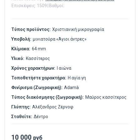
Επισκέψεις:
1509
|
Βαθμοί:
Τύπος προϊόντος:
Χριστιανική μικρογραφία
Υποβολή:
μινιατούρα «Άγιοι άντρες»
Κλίμακα:
64 mm
Υλικό:
Κασσίτερος
Χρόνος χαρακτήρων:
I αιώνα
Τοποθετήστε χαρακτήρα:
Η αγία γη
Φινίρισμα (Ζωγραφική):
Adamà
Τύπος διακόσμησης (ζωγραφική):
Μαύρος κασσίτερος
Γλύπτης:
Αλέξανδρος Ζέρνοφ
Σταθείτε:
Δέντρο
10 000
руб